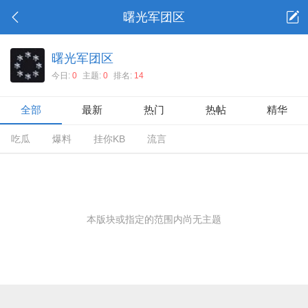
曙光军团区
曙光军团区
今日:
0
主题:
0
排名:
14
全部
最新
热门
热帖
精华
吃瓜
爆料
挂你KB
流言
本版块或指定的范围内尚无主题