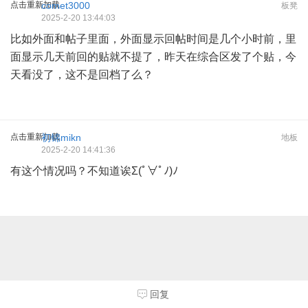
点击重新加载
comet3000
板凳
2025-2-20 13:44:03
比如外面和帖子里面，外面显示回帖时间是几个小时前，里
面显示几天前回的贴就不提了，昨天在综合区发了个贴，今
天看没了，这不是回档了么？
点击重新加载
初锦mikn
地板
2025-2-20 14:41:36
有这个情况吗？不知道诶Σ(ﾟ∀ﾟﾉ)ﾉ
回复