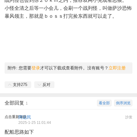
战列怪也会到你２０ｋｍ之内，推荐双网小克或者恶狼。
小怪全清之后等一小会儿，会刷一个战列怪，叫做萨沙恐怖
暴风领主，那就是ｂｏｓｓ打完捡东西就可以走了。
附件:
您需要
登录
才可以下载或查看附件。没有账号？
立即注册
支持
275
反对
全部回复
看全部
倒序浏览
1
点击重新加载
阿达民
沙发
2025-1-25 11:01:44
配船思路如下