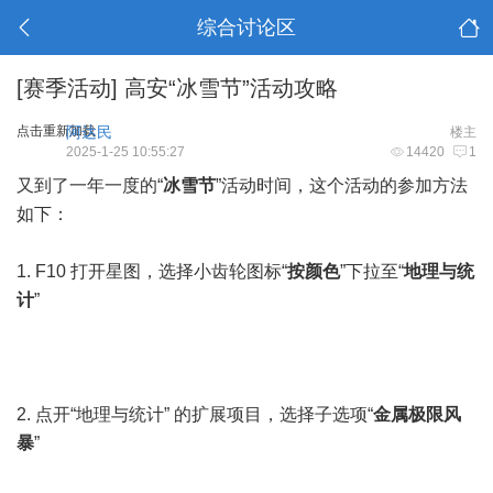
综合讨论区
[赛季活动]
高安“冰雪节”活动攻略
点击重新加载
阿达民
楼主
2025-1-25 10:55:27
14420
1
又到了一年一度的“
冰雪节
”活动时间，这个活动的参加方法
如下：
1. F10 打开星图，选择小齿轮图标“
按颜色
”下拉至“
地理与统
计
”
2. 点开“地理与统计” 的扩展项目，选择子选项“
金属极限风
暴
”