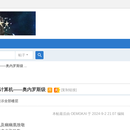
帖子
搜
奥内罗斯级 ...
索
计算机——奥内罗斯级
荐
火
[复制链接]
显示全部楼层
本帖最后由 OEMGKAI 于 2024-9-2 21:07 编辑
以及幽幽凰致敬