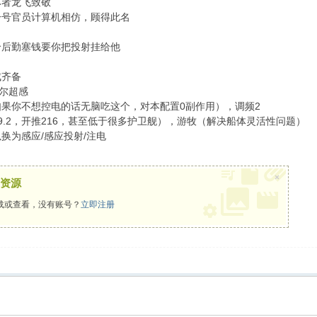
坏者龙飞致敬
一号官员计算机相仿，顾得此名
给后勤塞钱要你把投射挂给他
成齐备
佐尔超感
果你不想控电的话无脑吃这个，对本配置0副作用），调频2
9.2，开推216，甚至低于很多护卫舰），游牧（解决船体灵活性问题）
换为感应/感应投射/注电
×
资源
载或查看，没有账号？
立即注册