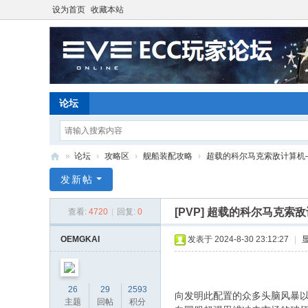
设为首页
收藏本站
论坛
»
论坛
›
攻略区
›
舰船装配攻略
›
超载的科尔马克索敌计算机——
E
发新帖
ve
[PVP]
超载的科尔马克索敌
查看:
4720
|
回复:
0
O
nli
OEMGKAI
发表于 2024-8-30 23:12:27
|
ne
星
26
29
2593
战
向发明此配置的众多头脑风暴
主题
回帖
积分