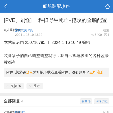
舰船装配攻略
[PVE、刷怪]
一种扫野生死亡+挖坟的金鹏配置
点击重新加载
250716795
楼主
2024-1-16 10:43:12
5400
4
本帖最后由 250716795 于 2024-1-16 10:49 编辑
装备啥子的自己调整调整就行，我自己捡垃圾组的各种蓝绿
标都有
附件:
您需要
登录
才可以下载或查看附件。没有账号？
立即注册
支持
14
反对
全部回复
看全部
倒序浏览
4
点击重新加载
阿达民
沙发