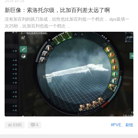
2024-10-18
新巨像：索洛托尔级，比加百列差太远了啊
没有加百列的跳刀加成，抗性也比加百列低一个档次， dps装填一
次25秒，比加百列也低一个档次 ...
6345
4
#PVE、刷怪