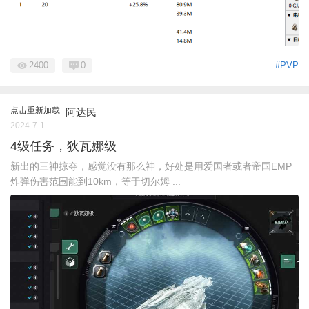
2400
0
#PVP
点击重新加载
阿达民
2024-7-1
4级任务，狄瓦娜级
新出的三神掠夺，感觉没有那么神，好处是用爱国者或者帝国EMP
炸弹伤害范围能到10km，等于切尔姆 ...