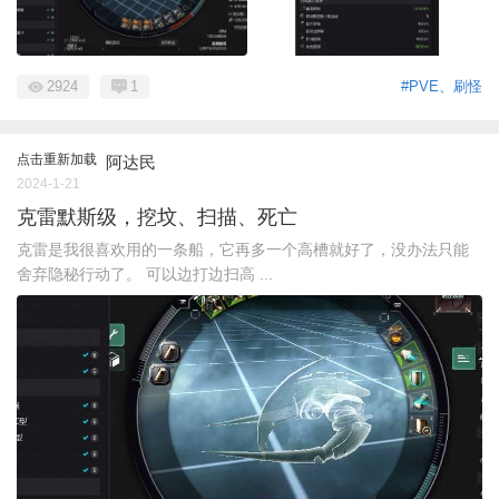
2924
1
#PVE、刷怪
点击重新加载
阿达民
2024-1-21
克雷默斯级，挖坟、扫描、死亡
克雷是我很喜欢用的一条船，它再多一个高槽就好了，没办法只能
舍弃隐秘行动了。 可以边打边扫高 ...