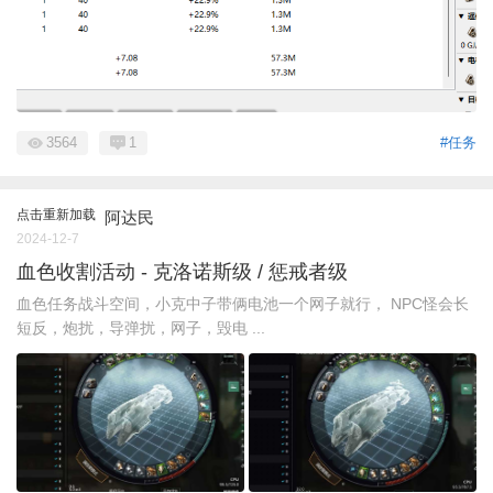
3564
1
#任务
点击重新加载
阿达民
2024-12-7
血色收割活动 - 克洛诺斯级 / 惩戒者级
血色任务战斗空间，小克中子带俩电池一个网子就行， NPC怪会长
短反，炮扰，导弹扰，网子，毁电 ...