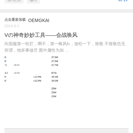
4156
0
#PVP
点击重新加载
OEMGKAI
2024-9-2
Vの神奇妙妙工具——会战唤风
向国服第一轻拦，啊不，第一唤风fc，放松一下，致敬 不致敬也无
所谓，他坏事做尽 图中属性为加 ...