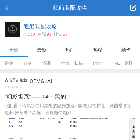
舰船装配攻略
舰船装配攻略
今日:
0
主题:
93
排名:
17
全部
最新
热门
热帖
精华
跑路
任务
深渊
挖坟、扫描
PVP
PVE、刷怪
点击重新加载
OEMGKAI
2024-8-19
“幻影坦克”——1400黑豹
此配置下请熟练使用黑隐的隐身加速和解隐秒锁特性，微曲常备预
超载 推荐携带高蝰，速度越快越好 ...