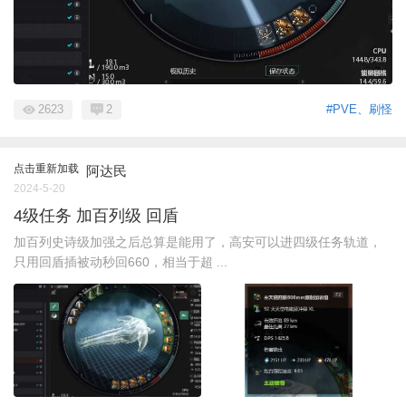
2623
2
#PVE、刷怪
点击重新加载
阿达民
2024-5-20
4级任务 加百列级 回盾
加百列史诗级加强之后总算是能用了，高安可以进四级任务轨道，
只用回盾插被动秒回660，相当于超 ...