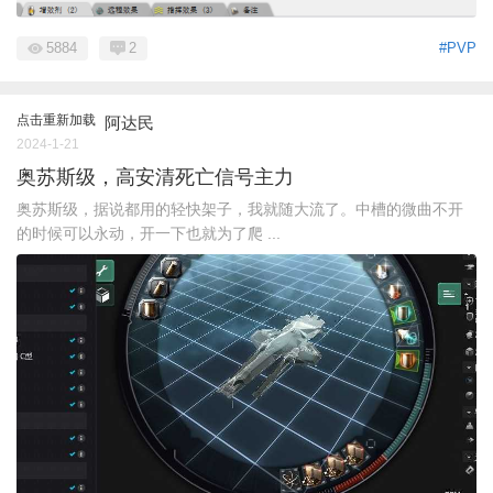
5884
2
#PVP
点击重新加载
阿达民
2024-1-21
奥苏斯级，高安清死亡信号主力
奥苏斯级，据说都用的轻快架子，我就随大流了。中槽的微曲不开
的时候可以永动，开一下也就为了爬 ...