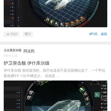
3163
0
#PVE、刷怪
点击重新加载
阿达民
2024-1-21
护卫突击舰 伊什库尔级
伊什库尔级 曾经挺强的，我不知道是不是后面槽位改了，一个甲抗
船低槽3个？比中槽还少。 也就是 ...