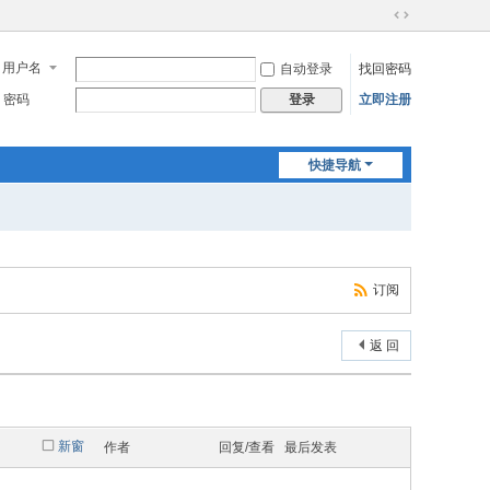
切
换
用户名
自动登录
找回密码
到
宽
密码
立即注册
登录
版
快捷导航
订阅
返 回
新窗
作者
回复/查看
最后发表