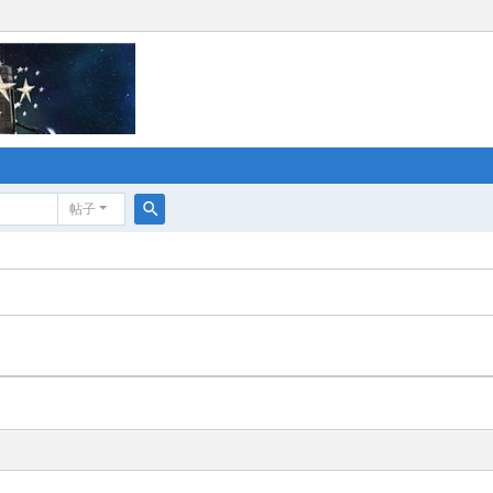
帖子
搜
索