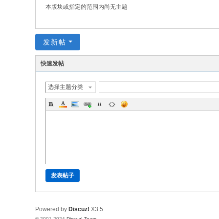
前
本版块或指定的范围内尚无主题
夜
玩
发新帖
家
交
快速发帖
流
选择主题分类
论
坛
发表帖子
Powered by
Discuz!
X3.5
© 2001-2024
Discuz! Team
.