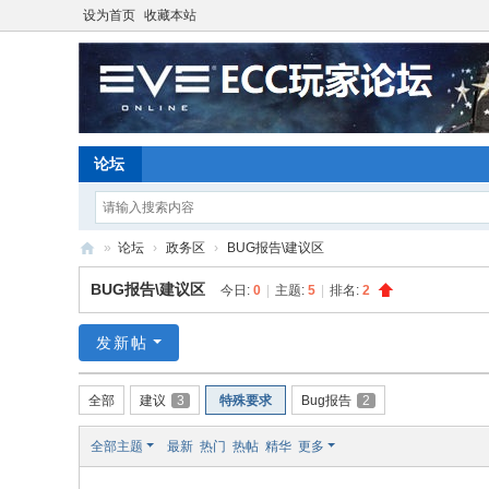
设为首页
收藏本站
论坛
»
论坛
›
政务区
›
BUG报告\建议区
E
BUG报告\建议区
今日:
0
|
主题:
5
|
排名:
2
ve
O
发新帖
nli
全部
建议
3
特殊要求
Bug报告
2
ne
星
全部主题
最新
热门
热帖
精华
更多
战